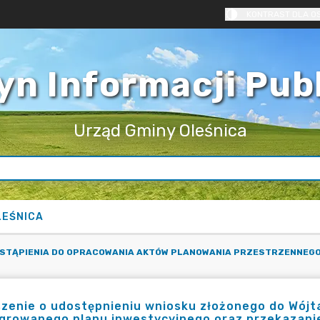
KONTRAST DLA O
yn Informacji Pub
Urząd Gminy Oleśnica
LEŚNICA
STĄPIENIA DO OPRACOWANIA AKTÓW PLANOWANIA PRZESTRZENNEG
zenie o udostępnieniu wniosku złożonego do Wójt
egrowanego planu inwestycyjnego oraz przekazan