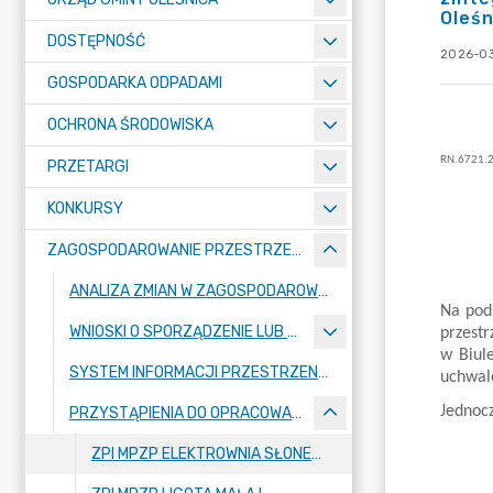
Oleśn
DOSTĘPNOŚĆ
2026-03
GOSPODARKA ODPADAMI
OCHRONA ŚRODOWISKA
PRZETARGI
KONKURSY
ZAGOSPODAROWANIE PRZESTRZENNE
ANALIZA ZMIAN W ZAGOSPODAROWANIU PRZESTRZENNYM GMINY OLEŚNICA
WNIOSKI O SPORZĄDZENIE LUB ZMIANĘ PLANU OGÓLNEGO LUB PLANÓW MIEJSCOWYCH ORAZ WNIOSKÓW O UCHWALENIE ZINTEGROWANYCH PLANÓW INWESTYCYJNYCH
SYSTEM INFORMACJI PRZESTRZENNEJ
PRZYSTĄPIENIA DO OPRACOWANIA AKTÓW PLANOWANIA PRZESTRZENNEGO
ZPI MPZP ELEKTROWNIA SŁONECZNA W OBRĘBIE SMOLNA