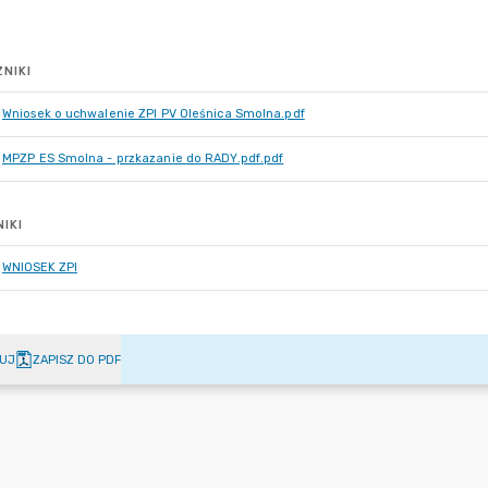
NIKI
Wniosek o uchwalenie ZPI PV Oleśnica Smolna.pdf
MPZP ES Smolna - przkazanie do RADY.pdf.pdf
IKI
WNIOSEK ZPI
UJ
ZAPISZ DO PDF