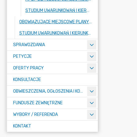
STUDIUM UWARUNKOWAŃ I KIERUNKÓW ZAGOSPODAROWANIA PRZESTRZENNEGO - (PROCEDURA ZAKOŃCZONA)
OBOWIĄZUJĄCE MIEJSCOWE PLANY ZAGOSPODAROWANIA PRZESTRZENNEGO
STUDIUM UWARUNKOWAŃ I KIERUNKÓW ZAGOSPODAROWANIA PRZESTRZENNEGO
SPRAWOZDANIA
PETYCJE
OFERTY PRACY
KONSULTACJE
OBWIESZCZENIA, OGŁOSZENIA I KOMUNIKATY
FUNDUSZE ZEWNĘTRZNE
WYBORY / REFERENDA
KONTAKT