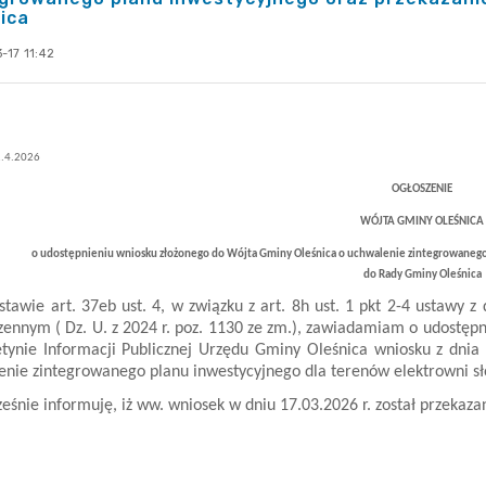
ica
-17 11:42