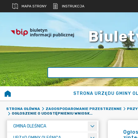
MAPA STRONY
INSTRUKCJA
biuletyn
Biulet
informacji publicznej
STRONA URZĘDU GMINY O
STRONA GŁÓWNA
ZAGOSPODAROWANIE PRZESTRZENNE
PRZY
OGŁOSZENIE O UDOSTĘPNIENIU WNIOSKU ZŁOŻONEGO DO WÓJTA GMINY OLEŚNICA O UCHWALENIE ZINTEGROWANEGO PLANU INWESTYCYJNEGO ORAZ PRZEKAZANIE PRZEDMIOTOWEGO WNIOSKU DO RADY GMINY OLEŚNICA
GMINA OLEŚNICA
Ogłos
zint
URZĄD GMINY OLEŚNICA