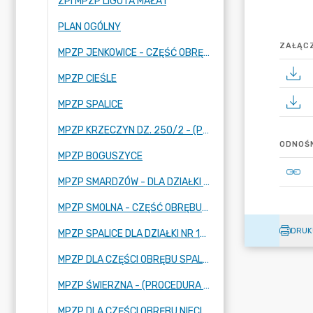
ZPI MPZP LIGOTA MAŁA I
PLAN OGÓLNY
ZAŁĄCZ
MPZP JENKOWICE - CZĘŚĆ OBRĘBU
MPZP CIEŚLE
MPZP SPALICE
MPZP KRZECZYN DZ. 250/2 - (PROCEDURA ZAKOŃCZONA)
ODNOŚN
MPZP BOGUSZYCE
MPZP SMARDZÓW - DLA DZIAŁKI NR 323/6 - (PROCEDURA ZAKOŃCZONA)
MPZP SMOLNA - CZĘŚĆ OBRĘBU - (PROCEDURA ZAKOŃCZONA)
DRUK
MPZP SPALICE DLA DZIAŁKI NR 126 - (PROCEDURA ZAKOŃCZONA)
MPZP DLA CZĘŚCI OBRĘBU SPALICE - (PROCEDURA ZAKOŃCZONA)
MPZP ŚWIERZNA - (PROCEDURA ZAKOŃCZONA)
MPZP DLA CZĘŚCI OBRĘBU NIECISZÓW - (PROCEDURA ZAKOŃCZONA)