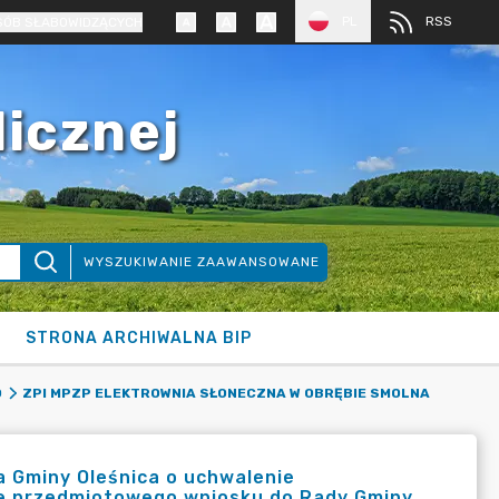
PL
RSS
SÓB SŁABOWIDZĄCYCH
licznej
WYSZUKIWANIE ZAAWANSOWANE
STRONA ARCHIWALNA BIP
O
ZPI MPZP ELEKTROWNIA SŁONECZNA W OBRĘBIE SMOLNA
a Gminy Oleśnica o uchwalenie
ie przedmiotowego wniosku do Rady Gminy